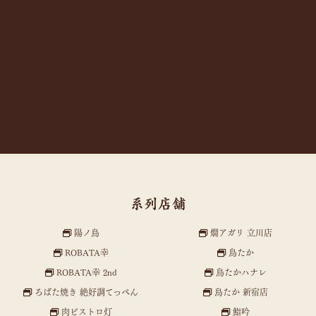
系列店舗
陽ノ鳥
燗アガリ 立川店
ROBATA幸
鳥たか
ROBATA幸 2nd
鳥たかハナレ
ろばた焼き 絶好調てっぺん
鳥たか 新宿店
肉ビストロ灯
鮨吟