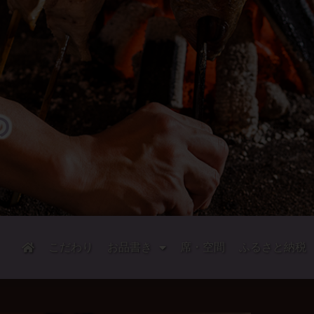
の
。
こだわり
お品書き
席・空間
ふるさと納税