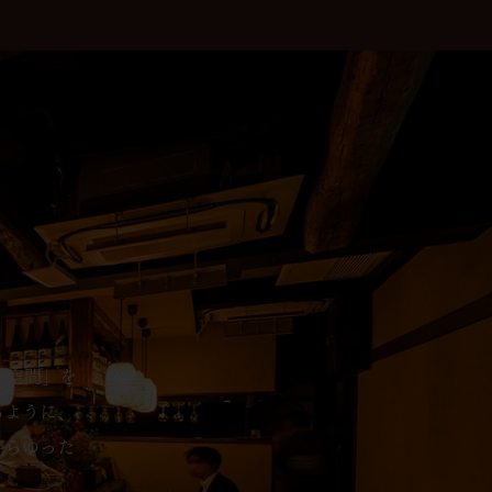
の空間」を
るように、
がらゆった