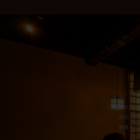
和のテイ
演出して
個室もご