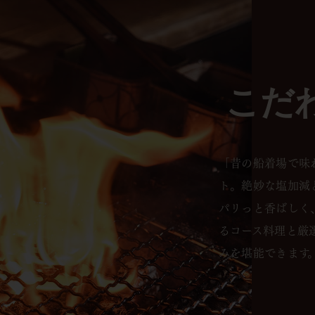
こだ
「昔の船着場で味
ト。絶妙な塩加減
パリっと香ばしく
るコース料理と厳
みを堪能できます